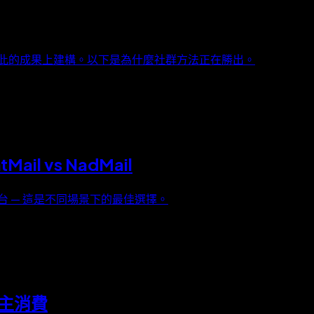
彼此的成果上建構。以下是為什麼社群方法正在勝出。
Mail vs NadMail
台 — 這是不同場景下的最佳選擇。
自主消費