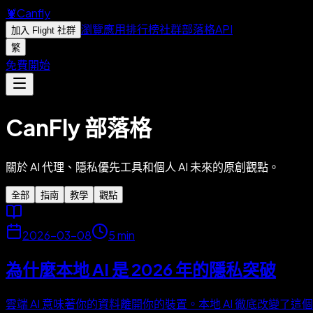
🦞
Canfly
瀏覽應用
排行榜
社群
部落格
API
加入 Flight 社群
繁
免費開始
CanFly 部落格
關於 AI 代理、隱私優先工具和個人 AI 未來的原創觀點。
全部
指南
教學
觀點
2026-03-08
5
min
為什麼本地 AI 是 2026 年的隱私突破
雲端 AI 意味著你的資料離開你的裝置。本地 AI 徹底改變