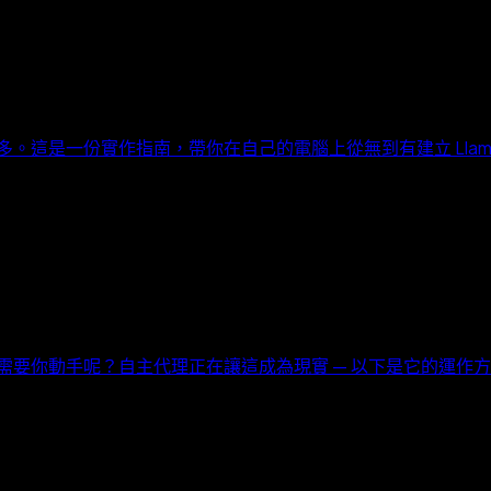
多。這是一份實作指南，帶你在自己的電腦上從無到有建立 Llam
不需要你動手呢？自主代理正在讓這成為現實 — 以下是它的運作