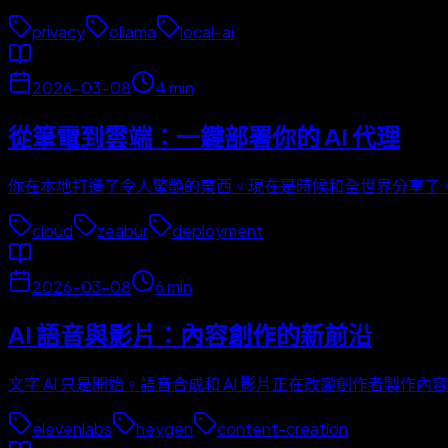
privacy
ollama
local-ai
2026-03-08
4
min
從筆電到雲端：一鍵部署你的 AI 代理
你在本地打造了令人驚艷的東西。現在是時候和全世界分享了。以
cloud
zeabur
deployment
2026-03-08
6
min
AI 語音與影片：內容創作的新前沿
文字 AI 只是開始。語音合成和 AI 影片正在改變創作者製作
elevenlabs
heygen
content-creation