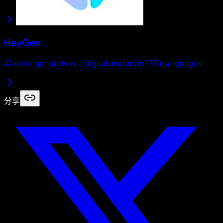
HeyGen
AI video generation — digital avatars in 175+ languages
分享