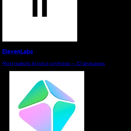
ElevenLabs
Most realistic AI voice synthesis — 32 languages